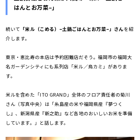
はんとお万菜
–
」
続いて
「米ル（こめる）
–
土鍋ごはんとお万菜
–
」さん
を紹
介します。
東京・恵比寿の本店は予約困難店だそう。福岡市の福岡大
名ガーデンシティにも系列店「米ル／鳥カミ」がありま
す。
米ルを含めた「
ITO GRAND
」全体のフロア責任者の菊川
さん（写真中央）は「糸島産の米や福岡県産『夢つく
し』、新潟県産『新之助』など各地のおいしいお米を準備
しています。」と話します。