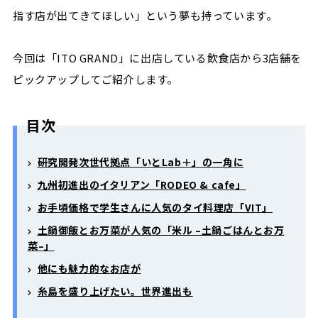
指す店が出てきてほしい」という夢も持っています。
今回は「ITO GRAND」に出店している飲食店から3店舗を
ピックアップしてご紹介します。
目次
研究開発次世代拠点「いとLab＋」の一角に
九州初進出のイタリアン「RODEO & cafe」
お手頃価格で学生さんに人気のタイ料理店「VIT」
土鍋御飯とお万菜が人気の「米ル –土鍋ごはんとお万
菜–」
他にも魅力的なお店が
糸島を盛り上げたい。世界進出も