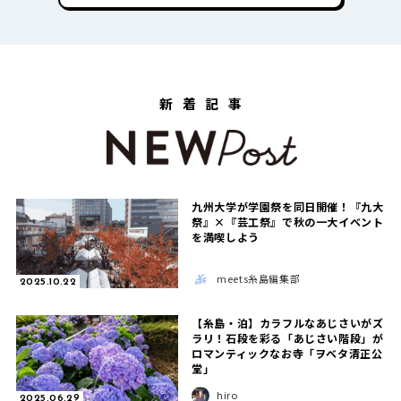
新着記事
九州大学が学園祭を同日開催！『九大
祭』×『芸工祭』で秋の一大イベント
を満喫しよう
meets糸島編集部
2025.10.22
【糸島・泊】カラフルなあじさいがズ
ラリ！石段を彩る「あじさい階段」が
ロマンティックなお寺「ヲベタ清正公
堂」
hiro
2025.06.29