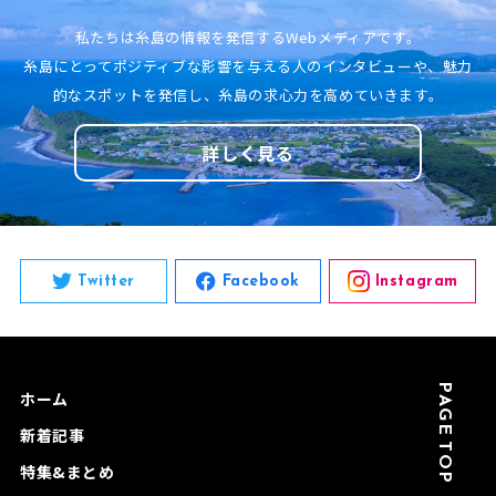
私たちは糸島の情報を発信する
Webメディアです。
糸島にとってポジティブな影響を与える人
のインタビューや、
魅力
的なスポットを発信し、
糸島の求心力を高めていきます。
詳しく見る
Twitter
Facebook
Instagram
PAGE TOP
ホーム
新着記事
特集&まとめ