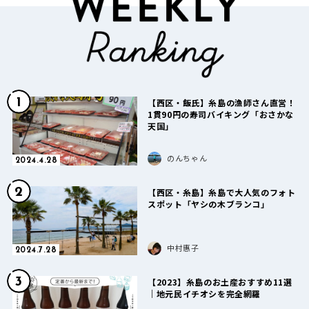
1
【西区・飯氏】糸島の漁師さん直営！
1貫90円の寿司バイキング「おさかな
天国」
のんちゃん
2024.4.28
2
【西区・糸島】糸島で大人気のフォト
スポット「ヤシの木ブランコ」
中村惠子
2024.7.28
3
【2023】糸島のお土産おすすめ11選
｜地元民イチオシを完全網羅