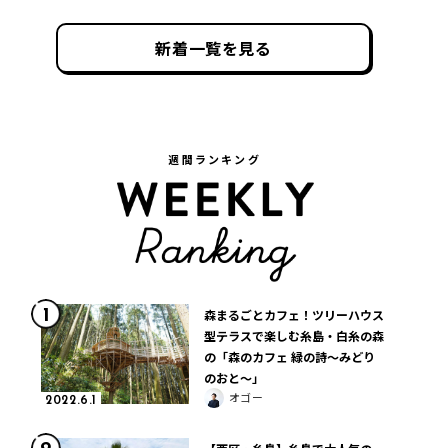
新着一覧を見る
週間ランキング
1
森まるごとカフェ！ツリーハウス
型テラスで楽しむ糸島・白糸の森
の「森のカフェ 緑の詩〜みどり
のおと〜」
オゴー
2022.6.1
2