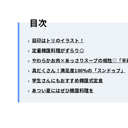
目次
目印はトリのイラスト！
定番韓国料理がずらり◎
やわらかお肉×あっさりスープの相性♡「半
具だくさん！満足度100%の「スンドゥブ」
学生さんにもおすすめ韓国式定食
あつい夏にはぜひ韓国料理を