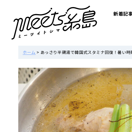
新着記
ホーム
>
あっさり半鶏湯で韓国式スタミナ回復！暑い時