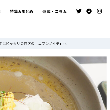
事
特集&まとめ
連載・コラム
期にピッタリの西区の「ニブンノイチ」へ