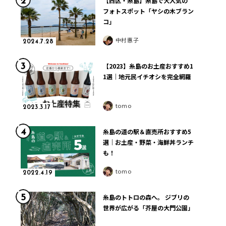
【西区・糸島】糸島で大人気の
フォトスポット「ヤシの木ブラン
コ」
中村惠子
2024.7.28
3
【2023】糸島のお土産おすすめ1
1選｜地元民イチオシを完全網羅
tomo
2023.3.17
4
糸島の道の駅＆直売所おすすめ5
選｜お土産・野菜・海鮮丼ランチ
も！
tomo
2022.4.19
5
糸島のトトロの森へ。 ジブリの
世界が広がる「芥屋の大門公園」