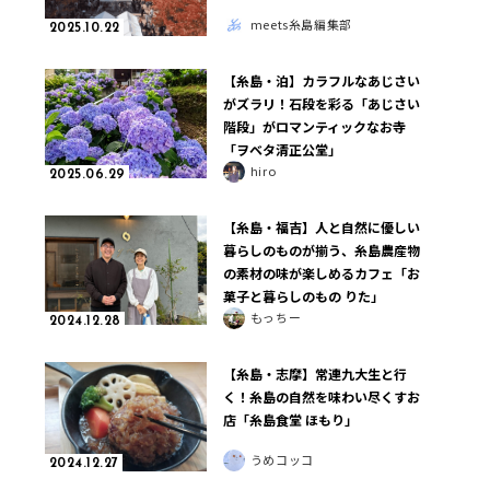
meets糸島編集部
2025.10.22
【糸島・泊】カラフルなあじさい
がズラリ！石段を彩る「あじさい
階段」がロマンティックなお寺
「ヲベタ清正公堂」
hiro
2025.06.29
【糸島・福吉】人と自然に優しい
暮らしのものが揃う、糸島農産物
の素材の味が楽しめるカフェ「お
菓子と暮らしのもの りた」
もっちー
2024.12.28
【糸島・志摩】常連九大生と行
く！糸島の自然を味わい尽くすお
店「糸島食堂 ほもり」
うめコッコ
2024.12.27