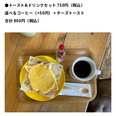
●
トースト
&
ドリンクセット
750
円（税込）
選べるコーヒー（
+50
円）＋チーズトースト
合計
800
円（税込）