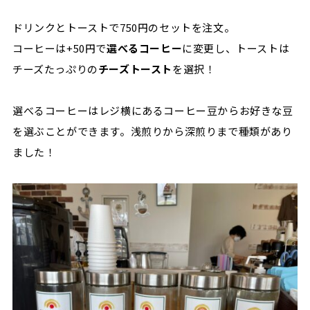
ドリンクとトーストで
750
円のセットを注文。
コーヒーは
+50
円で
選べるコーヒー
に変更し、トーストは
チーズたっぷりの
チーズトースト
を選択！
選べるコーヒーはレジ横にあるコーヒー豆からお好きな豆
を選ぶことができます。浅煎りから深煎りまで種類があり
ました！