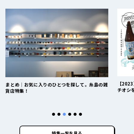
【2023】糸島のお土産おすすめ11選｜地元民イ
糸
の雑
チオシを完全網羅
ス
特集一覧を見る