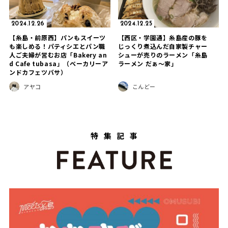
2024.12.26
2024.12.25
【糸島・前原西】パンもスイーツ
【西区・学園通】糸島産の豚を
も楽しめる！パティシエとパン職
じっくり煮込んだ自家製チャー
人ご夫婦が営むお店「Bakery an
シューが売りのラーメン「糸島
d Cafe tubasa」（ベーカリーア
ラーメン だぁ～家」
ンドカフェツバサ）
アヤコ
こんどー
特集記事