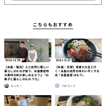
こちらもおすすめ
2024.12.28
2024.12.27
【糸島・福吉】人と自然に優しい
【糸島・志摩】常連九大生と行
暮らしのものが揃う、糸島農産物
く！糸島の自然を味わい尽くすお
の素材の味が楽しめるカフェ「お
店「糸島食堂 ほもり」
菓子と暮らしのもの りた」
もっちー
うめコッコ