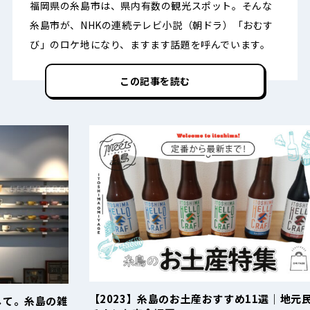
福岡県の糸島市は、県内有数の観光スポット。そんな
糸島市が、NHKの連続テレビ小説（朝ドラ）「おむす
び」のロケ地になり、ますます話題を呼んでいます。
この記事を読む
【2023】糸島のお土産おすすめ11選｜地元民イ
糸
の雑