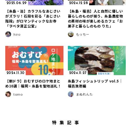
2025.06.29
2024.12.28
【糸島・泊】カラフルなあじさい
【糸島・福吉】人と自然に優しい
がズラリ！石段を彩る「あじさい
暮らしのものが揃う、糸島農産物
階段」がロマンティックなお寺
の素材の味が楽しめるカフェ「お
「ヲベタ清正公堂」
菓子と暮らしのもの りた」
hiro
もっちー
2024.11.30
2024.11.27
【朝ドラ】おむすびのロケ地まと
糸島フィッシュトリップ vol.5｜
め10選｜福岡・糸島を聖地巡礼！
福吉漁港編
tomo
まぬれんた
特集記事