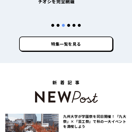
チオシを完全網羅
ス
特集一覧を見る
新着記事
九州大学が学園祭を同日開催！『九大
祭』×『芸工祭』で秋の一大イベント
を満喫しよう