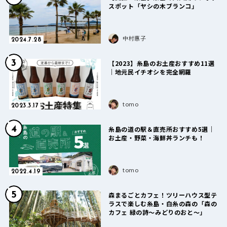
スポット「ヤシの木ブランコ」
中村惠子
2024.7.28
3
【2023】糸島のお土産おすすめ11選
｜地元民イチオシを完全網羅
tomo
2023.3.17
4
糸島の道の駅＆直売所おすすめ5選｜
お土産・野菜・海鮮丼ランチも！
tomo
2022.4.19
5
森まるごとカフェ！ツリーハウス型テ
ラスで楽しむ糸島・白糸の森の「森の
カフェ 緑の詩〜みどりのおと〜」