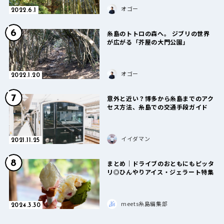
オゴー
2022.6.1
6
糸島のトトロの森へ。 ジブリの世界
が広がる「芥屋の大門公園」
オゴー
2022.1.20
7
意外と近い？博多から糸島までのアク
セス方法、糸島での交通手段ガイド
イイダマン
2021.11.25
8
まとめ｜ドライブのおともにもピッタ
リ◎ひんやりアイス・ジェラート特集
meets糸島編集部
2024.3.30