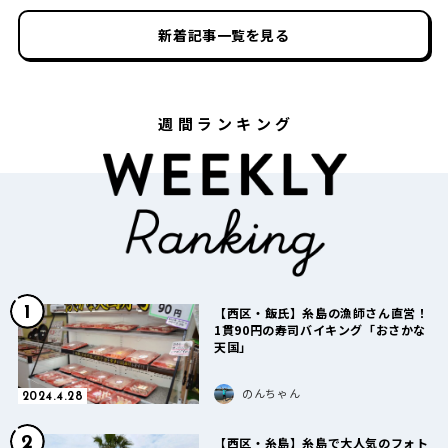
新着記事一覧を見る
週間ランキング
1
【西区・飯氏】糸島の漁師さん直営！
1貫90円の寿司バイキング「おさかな
天国」
のんちゃん
2024.4.28
2
【西区・糸島】糸島で大人気のフォト