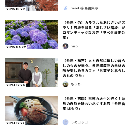
meets糸島編集部
2025.10.22
【糸島・泊】カラフルなあじさいがズ
ラリ！石段を彩る「あじさい階段」が
ロマンティックなお寺「ヲベタ清正公
堂」
hiro
2025.06.29
【糸島・福吉】人と自然に優しい暮ら
しのものが揃う、糸島農産物の素材の
味が楽しめるカフェ「お菓子と暮らし
のもの りた」
もっちー
2024.12.28
【糸島・志摩】常連九大生と行く！糸
島の自然を味わい尽くすお店「糸島食
堂 ほもり」
うめコッコ
2024.12.27