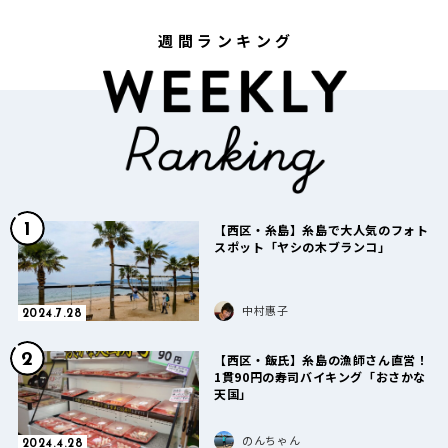
週間ランキング
1
【西区・糸島】糸島で大人気のフォト
スポット「ヤシの木ブランコ」
中村惠子
2024.7.28
2
【西区・飯氏】糸島の漁師さん直営！
1貫90円の寿司バイキング「おさかな
天国」
のんちゃん
2024.4.28