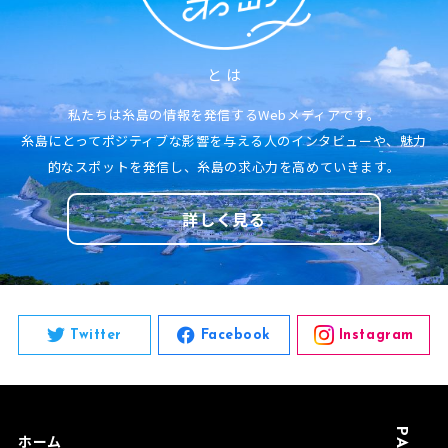
と は
私たちは糸島の情報を発信する
Webメディアです。
糸島にとってポジティブな影響を与える人
のインタビューや、
魅力
的なスポットを発信し、
糸島の求心力を高めていきます。
詳しく見る
Twitter
Facebook
Instagram
ホーム