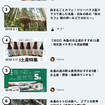
3
森まるごとカフェ！ツリーハウス型テ
ラスで楽しむ糸島・白糸の森の「森の
カフェ 緑の詩〜みどりのおと〜」
オゴー
2022.6.1
4
【2023】糸島のお土産おすすめ11選
｜地元民イチオシを完全網羅
tomo
2023.3.17
5
糸島の道の駅＆直売所おすすめ5選｜
お土産・野菜・海鮮丼ランチも！
tomo
2022.4.19
6
糸島のトトロの森へ。 ジブリの世界