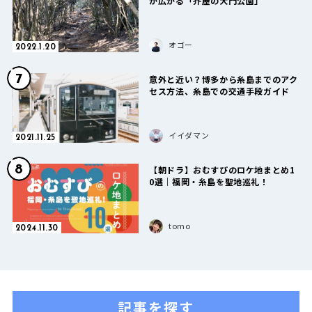
が広がる「芥屋の大門公園」
オゴー
2022.1.20
7
意外と近い？博多から糸島までのアク
セス方法、糸島での交通手段ガイド
イイダマン
2021.11.25
8
【朝ドラ】おむすびのロケ地まとめ1
0選｜福岡・糸島を聖地巡礼！
tomo
2024.11.30
記事を探す