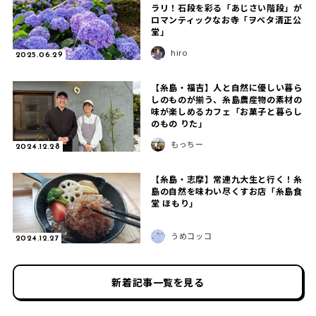
ラリ！石段を彩る「あじさい階段」が
ロマンティックなお寺「ヲベタ清正公
堂」
hiro
2025.06.29
【糸島・福吉】人と自然に優しい暮ら
しのものが揃う、糸島農産物の素材の
味が楽しめるカフェ「お菓子と暮らし
のもの りた」
もっちー
2024.12.28
【糸島・志摩】常連九大生と行く！糸
島の自然を味わい尽くすお店「糸島食
堂 ほもり」
うめコッコ
2024.12.27
新着記事一覧を見る