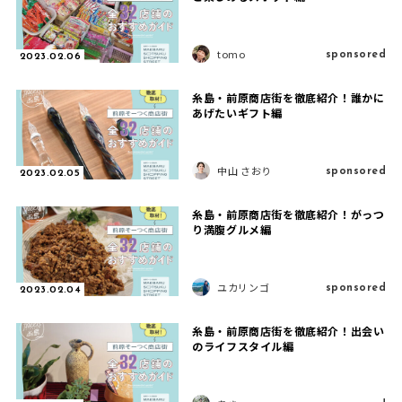
sponsored
tomo
2023.02.06
糸島・前原商店街を徹底紹介！誰かに
あげたいギフト編
sponsored
中山 さおり
2023.02.05
糸島・前原商店街を徹底紹介！がっつ
り満腹グルメ編
sponsored
ユカリンゴ
2023.02.04
糸島・前原商店街を徹底紹介！出会い
のライフスタイル編