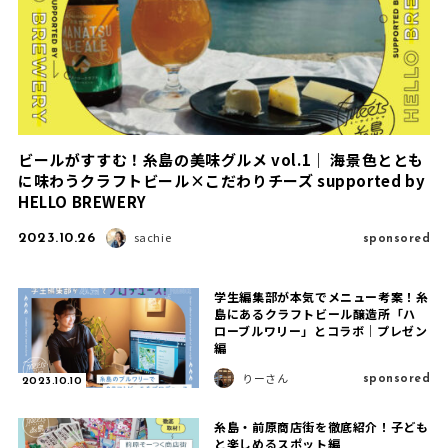
ビールがすすむ！糸島の美味グルメ vol.1｜ 海景色ととも
に味わうクラフトビール×こだわりチーズ supported by
HELLO BREWERY
2023.10.26
sponsored
sachie
学生編集部が本気でメニュー考案！糸
島にあるクラフトビール醸造所「ハ
ローブルワリー」とコラボ｜プレゼン
編
sponsored
りーさん
2023.10.10
糸島・前原商店街を徹底紹介！子ども
と楽しめるスポット編