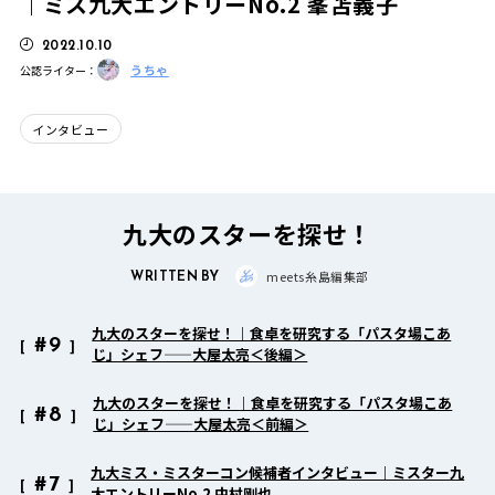
｜ミス九大エントリーNo.2 峯苫義子
2022.10.10
うちゃ
公認ライター：
インタビュー
九大のスターを探せ！
WRITTEN BY
meets糸島編集部
九大のスターを探せ！｜食卓を研究する「パスタ場こあ
#9
じ」シェフ——大屋太亮＜後編＞
九大のスターを探せ！｜食卓を研究する「パスタ場こあ
#8
じ」シェフ——大屋太亮＜前編＞
九大ミス・ミスターコン候補者インタビュー｜ミスター九
#7
大エントリーNo.2 中村剛也