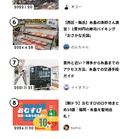
オゴー
2022.1.20
6
【西区・飯氏】糸島の漁師さん直
営！ 1貫90円の寿司バイキング
「おさかな天国」
のんちゃん
2024.4.28
7
意外と近い？博多から糸島までの
アクセス方法、糸島での交通手段
ガイド
イイダマン
2021.11.25
8
【朝ドラ】おむすびのロケ地まと
め10選｜福岡・糸島を聖地巡
礼！
tomo
2024.11.30