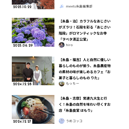
meets糸島編集部
2025.10.22
【糸島・泊】カラフルなあじさい
がズラリ！石段を彩る「あじさい
階段」がロマンティックなお寺
「ヲベタ清正公堂」
hiro
2025.06.29
【糸島・福吉】人と自然に優しい
暮らしのものが揃う、糸島農産物
の素材の味が楽しめるカフェ「お
菓子と暮らしのもの りた」
もっちー
2024.12.28
【糸島・志摩】常連九大生と行
く！糸島の自然を味わい尽くすお
店「糸島食堂 ほもり」
うめコッコ
2024.12.27