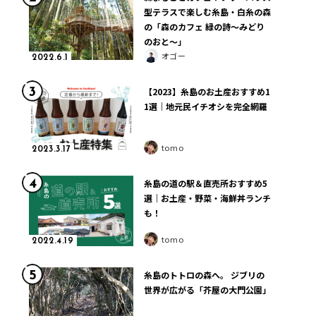
型テラスで楽しむ糸島・白糸の森
の「森のカフェ 緑の詩〜みどり
のおと〜」
オゴー
2022.6.1
3
【2023】糸島のお土産おすすめ1
1選｜地元民イチオシを完全網羅
tomo
2023.3.17
4
糸島の道の駅＆直売所おすすめ5
選｜お土産・野菜・海鮮丼ランチ
も！
tomo
2022.4.19
5
糸島のトトロの森へ。 ジブリの
世界が広がる「芥屋の大門公園」