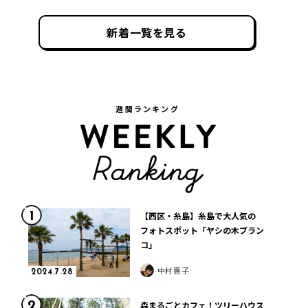
新着一覧を見る
週間ランキング
1
【西区・糸島】糸島で大人気の
フォトスポット「ヤシの木ブラン
コ」
中村惠子
2024.7.28
2
森まるごとカフェ！ツリーハウス